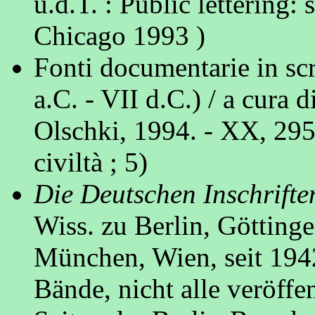
u.d.T. : Public lettering:
Chicago 1993 )
Fonti documentarie in scri
a.C. - VII d.C.) / a cura
Olschki, 1994. - XX, 295 
civiltà ; 5)
Die Deutschen Inschrifte
Wiss. zu Berlin, Götting
München, Wien, seit 1942
Bände, nicht alle veröffen