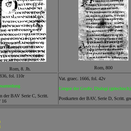
Rom, 800
Rom, 8. Jh.
3836, fol. 110r
Vat. graec. 1666, fol. 42v
nsammlung
Gregor der Große, Dialogi (griechisch)
n der BAV Serie C, Scritt.
Postkarten der BAV, Serie D, Scritt. g
° 16
a
i