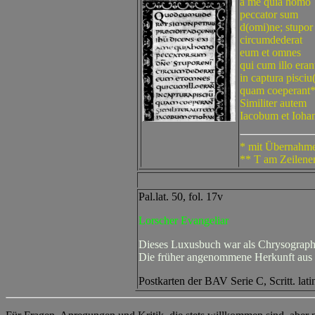
a me quia homo
peccator sum
d(omi)ne; stupor
circumdederat
eum et omnes
qui cum illo era
in captura pisciu
quam coeperant
Similiter autem
Iacobum et Ioha
* mit Übernahme 
** T am Zeilenen
Pal.lat. 50, fol. 17v
Lorscher Evangeliar
Dieses Luxusbuch war als Chrysograph a
Die früher angenommene Herkunft aus de
Postkarten der BAV Serie C, Scritt. lati