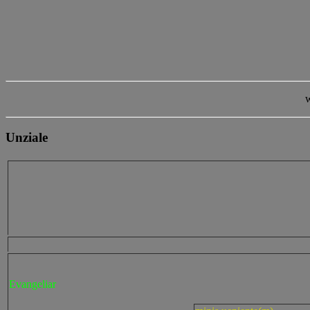
w
Unziale
Evangeliar