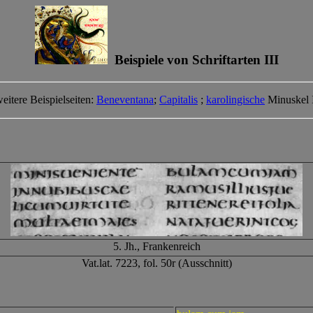
Beispiele von Schriftarten III
eitere Beispielseiten:
Beneventana
;
Capitalis
;
karolingische
Minuskel 
5. Jh., Frankenreich
Vat.lat. 7223, fol. 50r (Ausschnitt)