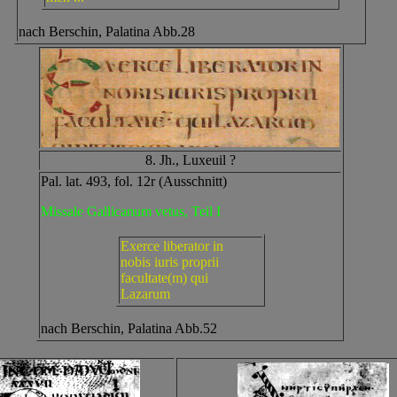
nach Berschin, Palatina Abb.28
8. Jh., Luxeuil ?
Pal. lat. 493, fol. 12r (Ausschnitt)
Missale Gallicanum vetus, Teil I
Exerce liberator in
nobis iuris proprii
facultate(m) qui
Lazarum
nach Berschin, Palatina Abb.52