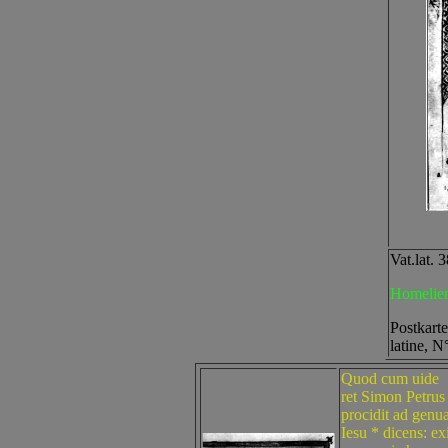
Vat.lat. 
Homelie
Postkarte
latine, N
Quod cum uide
ret Simon Petrus
procidit ad genu
Iesu * dicens: ex