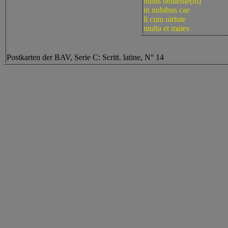
minis ueniente(m)
in nubibus cae
li cum uirtute
multa et maies
Postkarten der BAV, Serie C: Scritt. latine, N° 14