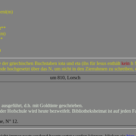
 eni(m)
nt**
(m)
**
n
der griechischen Buchstaben iota und eta (ihs für Iesus enthält
kein
h !
de hochgesetzt über das N, um nicht in den Zierrahmen zu schreiben, d
um 810, Lorsch
usgeführt, d.h. mit Goldtinte geschrieben.
r Hofschule wird heute bezweifelt. Bibliotheksheimat ist auf jeden Fa
ne, N° 12.