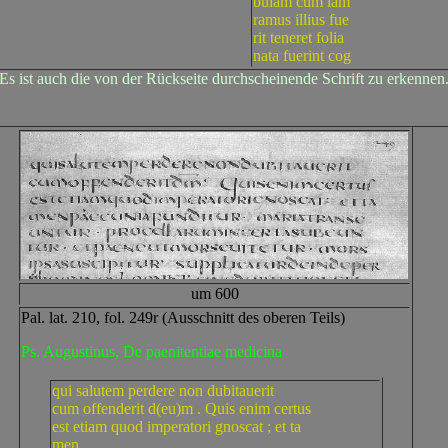
bulam cum iam
ramus illius fue
rit teneret folia
nata fuerint cog
Es ist auch die von der Rückseite durchscheinende Schrift zu erkennen
um 600
Pal. lat. 210, fol. 249r (Ausschnitt des oberen Teils)
Ps. Augustinus, De paenitentiae medicina
qui salutem perdere non dubitauerit
cum offenderit d(eu)m . Quis enim certus
est etiam quod imperatori gnoscat ; et ta
men ...