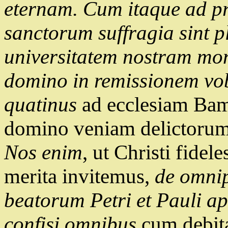
eternam. Cum itaque ad p
sanctorum suffragia sint 
universitatem nostram mo
domino in remissionem vo
quatinus
ad ecclesiam Bam
domino veniam delictorum i
Nos enim
, ut Christi fidel
merita invitemus,
de omnip
beatorum Petri et Pauli ap
confisi omnibus
cum debita